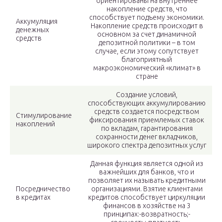
ориентированы на внутреннее
накопление средств, что
способствует подъему экономики.
Аккумуляция
Накопление средств происходит в
денежных
основном за счет динамичной
средств
депозитной политики – в том
случае, если этому сопутствует
благоприятный
макроэкономический «климат» в
стране
Создание условий,
способствующих аккумулированию
средств создается посредством
Стимулирование
фиксирования приемлемых ставок
накоплений
по вкладам, гарантирования
сохранности денег вкладчиков,
широкого спектра депозитных услуг
Данная функция является одной из
важнейших для банков, что и
позволяет их называть кредитными
Посредничество
организациями. Взятие клиентами
в кредитах
кредитов способствует циркуляции
финансов в хозяйстве на 3
принципах:-возвратность;-