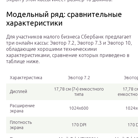
Модельный ряд: сравнительные
характеристики
Для участников малого бизнеса Сбербанк предлагает
три онлайн кассы: Эвотор 7.2, Эвотор 7.3 и Эвотор 10,
обладающие хорошими техническими
характеристиками, сравнение которых приведено в
таблице ниже.
Характеристика
Эвотор 7.2
Эвотор
17,78 см (7«) емкостного
17,78 см
Дисплей
типа
емкостно
Расширение
1024х600
1024х
экрана
Плотность
170 DPI
170 
экрана