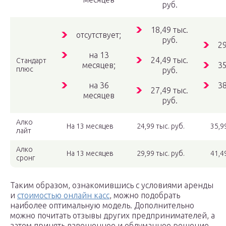
руб.
18,49 тыс.
отсутствует;
руб.
29
на 13
24,49 тыс.
Стандарт
месяцев;
35
плюс
руб.
на 36
38
27,49 тыс.
месяцев
руб.
Алко
На 13 месяцев
24,99 тыс. руб.
35,9
лайт
Алко
На 13 месяцев
29,99 тыс. руб.
41,4
сронг
Таким образом, ознакомившись с условиями аренды
и
стоимостью онлайн касс
, можно подобрать
наиболее оптимальную модель. Дополнительно
можно почитать отзывы других предпринимателей, а
затем принять взвешенное и обдуманное решение.