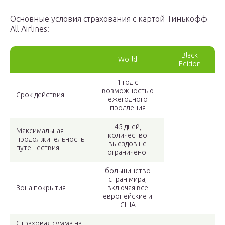
Основные условия страхования с картой Тинькофф
All Airlines:
Black
World
Edition
1 год с
возможностью
Срок действия
ежегодного
продления
45 дней,
Максимальная
количество
продолжительность
выездов не
путешествия
ограничено.
большинство
стран мира,
Зона покрытия
включая все
европейские и
США
Страховая сумма на