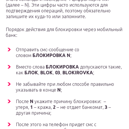
(далее – N). Эти цифры часто используются для
подтверждения операций, поэтому обязательно
запишите их куда-то или запомните.
Порядок действия для блокировки через мобильный
банк:
Отправить смс-сообщение со
словом
БЛОКИРОВКА N
;
Вместо слова
БЛОКИРОВКА
допускаются такие,
как
БЛОК
,
BLOK
,
03
,
BLOKIROVKA
;
Не забывайте при любом способе правильно
указывать в конце
N
;
После
N
укажите причину блокировки: –
утеря,
1
– кража,
2
– не отдает банкомат,
3
–
другая причина;
После этого на телефон придет смс с