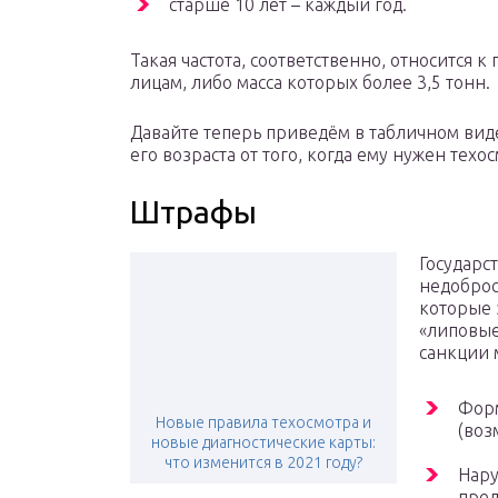
старше 10 лет – каждый год.
Такая частота, соответственно, относится
лицам, либо масса которых более 3,5 тонн.
Давайте теперь приведём в табличном виде
его возраста от того, когда ему нужен техос
Штрафы
Государс
недоброс
которые 
«липовые
санкции м
Форм
Новые правила техосмотра и
(воз
новые диагностические карты:
что изменится в 2021 году?
Нару
пред