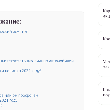
Кар
ак
жание:
ческий осмотр?
Кре
ны: техосмотр для личных автомобилей
Усл
зак
и полиса в 2021 году?
Как
по
тра или он просрочен
2021 году
?