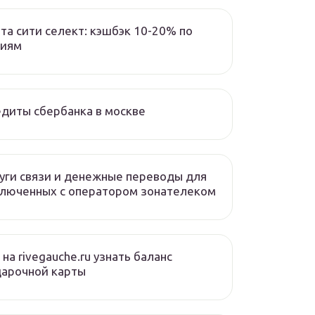
та сити селект: кэшбэк 10-20% по
циям
диты сбербанка в москве
уги связи и денежные переводы для
люченных с оператором зонателеком
 на rivegauche.ru узнать баланс
дарочной карты