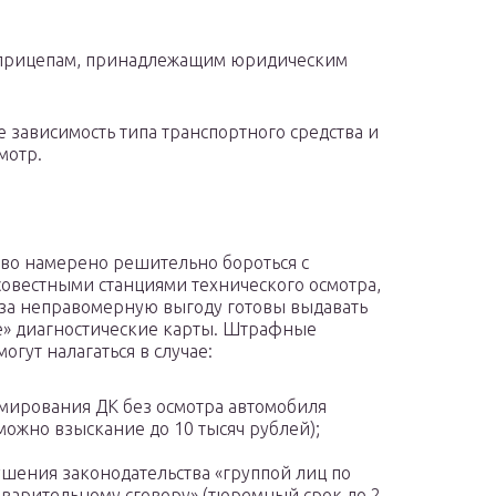
 к прицепам, принадлежащим юридическим
 зависимость типа транспортного средства и
мотр.
тво намерено решительно бороться с
овестными станциями технического осмотра,
за неправомерную выгоду готовы выдавать
» диагностические карты. Штрафные
огут налагаться в случае:
ирования ДК без осмотра автомобиля
можно взыскание до 10 тысяч рублей);
шения законодательства «группой лиц по
варительному сговору» (тюремный срок до 2