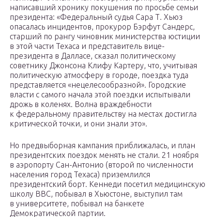
написавший хронику покушения по просьбе семьи
президента: «Федеральный судья Сара Т. Хьюз
опасалась инцидентов, прокурор Бэрфут Сандерс,
старший по рангу чиновник министерства юстиции
в этой части Техаса и представитель вице-
президента в Далласе, сказал политическому
советнику Джонсона Клифу Картеру, что, учитывая
политическую атмосферу в городе, поездка туда
представляется «нецелесообразной». Городские
власти с самого начала этой поездки испытывали
дрожь в коленях. Волна враждебности
к федеральному правительству на местах достигла
критической точки, и они знали это».
Но предвыборная кампания приближалась, и план
президентских поездок менять не стали. 21 ноября
в аэропорту Сан-Антонио (второй по численности
населения город Техаса) приземлился
президентский борт. Кеннеди посетил медицинскую
школу ВВС, побывал в Хьюстоне, выступил там
в университете, побывал на банкете
Демократической партии.