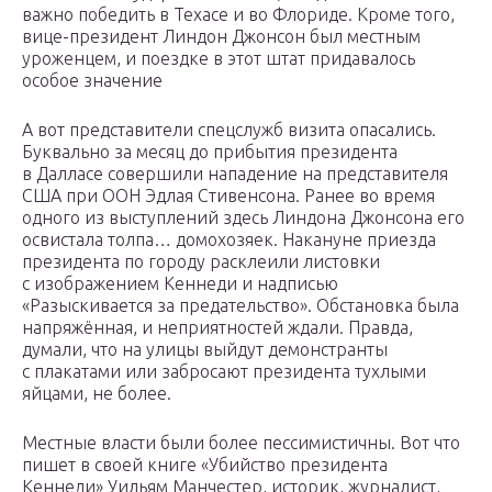
важно победить в Техасе и во Флориде. Кроме того,
вице-президент Линдон Джонсон был местным
уроженцем, и поездке в этот штат придавалось
особое значение
А вот представители спецслужб визита опасались.
Буквально за месяц до прибытия президента
в Далласе совершили нападение на представителя
США при ООН Эдлая Стивенсона. Ранее во время
одного из выступлений здесь Линдона Джонсона его
освистала толпа… домохозяек. Накануне приезда
президента по городу расклеили листовки
с изображением Кеннеди и надписью
«Разыскивается за предательство». Обстановка была
напряжённая, и неприятностей ждали. Правда,
думали, что на улицы выйдут демонстранты
с плакатами или забросают президента тухлыми
яйцами, не более.
Местные власти были более пессимистичны. Вот что
пишет в своей книге «Убийство президента
Кеннеди» Уильям Манчестер, историк, журналист,