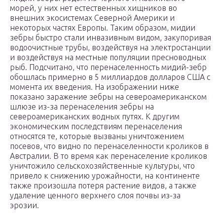
морей, у них нет естественных хищников во
внешних экосистемах Северной Америки и
некоторых частях Европы. Таким образом, мидии
зебры быстро стали инвазивным видом, закупоривая
водоочистные трубы, воздействуя на электростанции
и воздействуя на местные популяции пресноводных
рыб. Подсчитано, что перенаселенность мидий-зебр
обошлась примерно в 5 миллиардов долларов США с
момента их введения. На изображении ниже
показано заражение зебры на североамериканском
шлюзе из-за перенаселения зебры на
североамериканских водных путях. К другим
экономическим последствиям перенаселения
относятся те, которые вызваны уничтожением
посевов, что видно по перенаселенности кроликов в
Австралии. В то время как перенаселение кроликов
уничтожило сельскохозяйственные культуры, что
привело к снижению урожайности, на континенте
также произошла потеря растение видов, а также
удаление ценного верхнего слоя почвы из-за
эрозии.