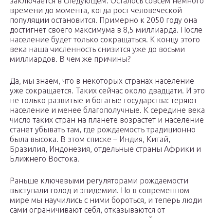
заключается в следующем. Осталось совсем немного
времени до момента, когда рост человеческой
популяции остановится. Примерно к 2050 году она
достигнет своего максимума в 8,5 миллиарда. После
население будет только сокращаться. К концу этого
века наша численность снизится уже до восьми
миллиардов. В чем же причины?
Да, мы знаем, что в некоторых странах население
уже сокращается. Таких сейчас около двадцати. И это
не только развитые и богатые государства: теряют
население и менее благополучные. К середине века
число таких стран на планете возрастет и население
станет убывать там, где рождаемость традиционно
была высока. В этом списке – Индия, Китай,
Бразилия, Индонезия, отдельные страны Африки и
Ближнего Востока.
Раньше ключевыми регуляторами рождаемости
выступали голод и эпидемии. Но в современном
мире мы научились с ними бороться, и теперь люди
сами ограничивают себя, отказываются от