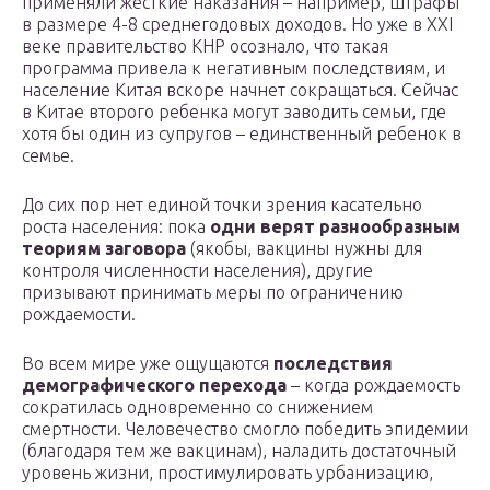
применяли жесткие наказания – например, штрафы
в размере 4-8 среднегодовых доходов. Но уже в XXI
веке правительство КНР осознало, что такая
программа привела к негативным последствиям, и
население Китая вскоре начнет сокращаться. Сейчас
в Китае второго ребенка могут заводить семьи, где
хотя бы один из супругов – единственный ребенок в
семье.
До сих пор нет единой точки зрения касательно
роста населения: пока
одни верят разнообразным
теориям заговора
(якобы, вакцины нужны для
контроля численности населения), другие
призывают принимать меры по ограничению
рождаемости.
Во всем мире уже ощущаются
последствия
демографического перехода
– когда рождаемость
сократилась одновременно со снижением
смертности. Человечество смогло победить эпидемии
(благодаря тем же вакцинам), наладить достаточный
уровень жизни, простимулировать урбанизацию,