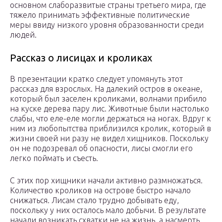
основном слаборазвитые страны третьего мира, где
тяжело принимать эффективные политические
меры ввиду низкого уровня образованности среди
людей.
Рассказ о лисицах и кроликах
В презентации кратко следует упомянуть этот
рассказ для взрослых. На далекий остров в океане,
который был заселен кроликами, волнами прибило
на куске дерева пару лис. Животные были настолько
слабы, что еле-еле могли держаться на ногах. Вдруг к
ним из любопытства приблизился кролик, который в
жизни своей ни разу не видел хищников. Поскольку
он не подозревал об опасности, лисы смогли его
легко поймать и съесть.
С этих пор хищники начали активно размножаться.
Количество кроликов на острове быстро начало
снижаться. Лисам стало трудно добывать еду,
поскольку у них осталось мало добычи. В результате
начали возникать схватки не на жизнь, а насмерть