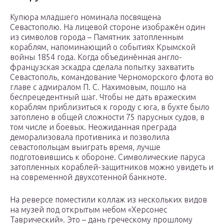
Купюра младшего номинала посвящена
Севастополю. На лицевой стороне изображён один
из символов города – Памятник затопленным
кораблям, напоминающий о событиях Крымской
войны 1854 года. Когда объединённая англо-
французская эскадра сделала попытку захватить
Севастополь, командование Черноморского флота во
главе с адмиралом П. С. Нахимовым, пошло на
беспрецедентный шаг. Чтобы не дать вражеским
кораблям приблизиться к городу с юга, в бухте было
затоплено в общей сложности 75 парусных судов, в
том числе и боевых. Неожиданная преграда
деморализовала противника и позволила
севастопольцам выиграть время, лучше
подготовившись к обороне. Символические паруса
затопленных кораблей-защитников можно увидеть и
на современной двухсотенной банкноте.
На реверсе поместили коллаж из нескольких видов
на музей под открытым небом «Херсонес
Таврический». Это – дань греческому прошлому