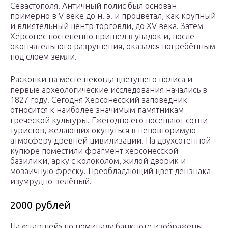
Севастополя. Античный полис был основан
примерно в V веке до н. э. и процветал, как крупный
и влиятельный центр торговли, до XV века. Затем
Херсонес постепенно пришёл в упадок и, после
окончательного разрушения, оказался погребённым
под слоем земли.
Раскопки на месте некогда цветущего полиса и
первые археологические исследования начались в
1827 году. Сегодня Херсонесский заповедник
относится к наиболее значимым памятникам
греческой культуры. Ежегодно его посещают сотни
туристов, желающих окунуться в неповторимую
атмосферу древней цивилизации. На двухсотенной
купюре поместили фрагмент херсонесской
базилики, арку с колоколом, жилой дворик и
мозаичную фреску. Преобладающий цвет дензнака –
изумрудно-зелёный.
2000 рублей
На «старшей» по номиналу банкноте изображены