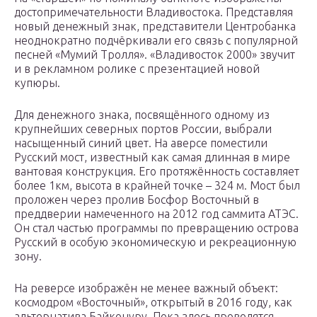
достопримечательности Владивостока. Представляя
новый денежный знак, представители Центробанка
неоднократно подчёркивали его связь с популярной
песней «Мумий Тролля». «Владивосток 2000» звучит
и в рекламном ролике с презентацией новой
купюры.
Для денежного знака, посвящённого одному из
крупнейших северных портов России, выбрали
насыщенный синий цвет. На аверсе поместили
Русский мост, известный как самая длинная в мире
вантовая конструкция. Его протяжённость составляет
более 1км, высота в крайней точке – 324 м. Мост был
проложен через пролив Босфор Восточный в
преддверии намеченного на 2012 год саммита АТЭС.
Он стал частью программы по превращению острова
Русский в особую экономическую и рекреационную
зону.
На реверсе изображён не менее важный объект:
космодром «Восточный», открытый в 2016 году, как
альтернатива Байконуру. Пока здесь проводятся