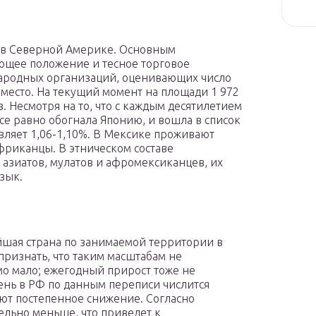
е в Северной Америке. Основным
ющее положение и тесное торговое
народных организаций, оценивающих число
 место. На текущий момент на площади 1 972
. Несмотря на то, что с каждым десятилетием
се равно обогнала Японию, и вошла в список
вляет 1,06-1,10%. В Мексике проживают
риканцы. В этническом составе
 азиатов, мулатов и афромексиканцев, их
зык.
ейшая страна по занимаемой территории в
признать, что таким масштабам не
мо мало; ежегодный прирост тоже не
день в РФ по данным переписи числится
уют постепенное снижение. Согласно
тельно меньше, что приведет к