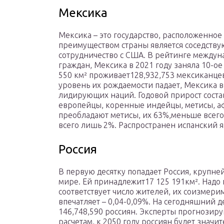
Мексика
Мексика – это государство, расположенно
преимуществом страны является соседству
сотрудничество с США. В рейтинге между
граждан, Мексика в 2021 году заняла 10-ое
550 км² проживает128,932,753 мексиканцев
уровень их рождаемости падает, Мексика в
лидирующих наций. Годовой прирост соста
европейцы, коренные индейцы, метисы, аф
преобладают метисы, их 63%,меньше всего
всего лишь 2%. Распространен испанский я
Россия
В первую десятку попадает Россия, крупн
мире. Ей принадлежит17 125 191км². Надо 
соответствует число жителей, их соизмери
впечатляет – 0,04-0,09%. На сегодняшний 
146,748,590 россиян. Эксперты прогнозир
расчетам, к 2050 году россиян будет значи