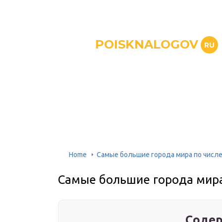
POISKNALOGOV
RU
Home
Самые большие города мира по числ
Самые большие города мира
Содер