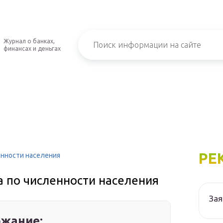
Журнал о банках,
финансах и деньгах
РЕ
енности населения
 по численности населения
Зая
жание: