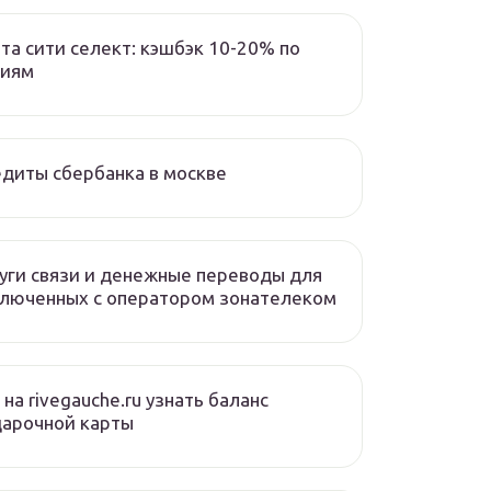
та сити селект: кэшбэк 10-20% по
циям
диты сбербанка в москве
уги связи и денежные переводы для
люченных с оператором зонателеком
 на rivegauche.ru узнать баланс
дарочной карты