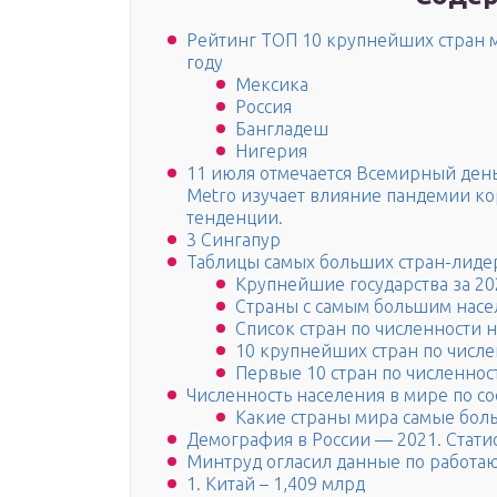
Рейтинг ТОП 10 крупнейших стран м
году
Мексика
Россия
Бангладеш
Нигерия
11 июля отмечается Всемирный день
Metro изучает влияние пандемии к
тенденции.
3 Сингапур
Таблицы самых больших стран-лидер
Крупнейшие государства за 20
Страны с самым большим насе
Список стран по численности н
10 крупнейших стран по числе
Первые 10 стран по численност
Численность населения в мире по со
Какие страны мира самые бол
Демография в России — 2021. Стати
Минтруд огласил данные по работ
1. Китай – 1,409 млрд