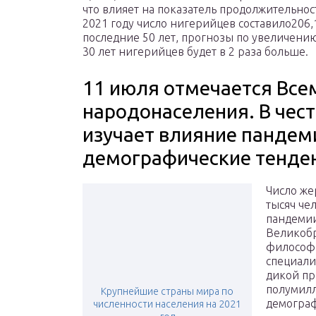
что влияет на показатель продолжительнос
2021 году число нигерийцев составило206,
последние 50 лет, прогнозы по увеличени
30 лет нигерийцев будет в 2 раза больше.
11 июля отмечается Все
народонаселения. В чест
изучает влияние пандем
демографические тенде
Число же
тысяч че
пандемии
Великобр
философи
специали
дикой пр
полумилл
Крупнейшие страны мира по
демограф
численности населения на 2021