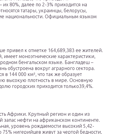
– их 80%, далее по 2-3% приходится на
тносятся татары, украинцы, белорусы,
гие национальности. Официальным языком
е привел к отметке 164,689,383 ее жителей.
й, имеет моноэтнические характеристики,
 родном бенгальском языке. Бангладеш –
знь обустроена вокруг аграрного сектора.
 в 144 000 км², что так же образует
ую высокую плотность в мире. Основную
а долю городских приходится только39,4%.
сть Африки. Крупный регион и один из
й запас нефти на африканском континенте.
ьная, уровень рождаемости высокий 5,42-
ло 75% нигерийцев живут за чертой бедности,