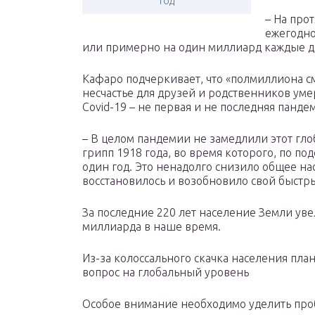
год
– На про
ежегодно
или примерно на один миллиард каждые дес
Кафаро подчеркивает, что «полмиллиона с
несчастье для друзей и родственников умер
Covid-19 – не первая и не последняя пандем
– В целом пандемии не замедлили этот гл
грипп 1918 года, во время которого, по по
один год. Это ненадолго снизило общее на
восстановилось и возобновило свой быстры
За последние 220 лет население Земли увел
миллиарда в наше время.
Из-за колоссального скачка населения пла
вопрос на глобальный уровень
Особое внимание необходимо уделить про