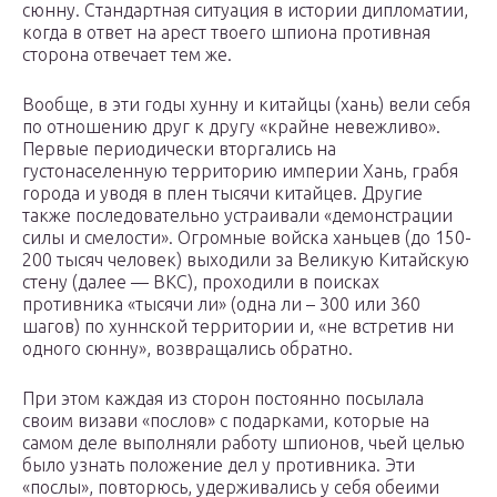
сюнну. Стандартная ситуация в истории дипломатии,
когда в ответ на арест твоего шпиона противная
сторона отвечает тем же.
Вообще, в эти годы хунну и китайцы (хань) вели себя
по отношению друг к другу «крайне невежливо».
Первые периодически вторгались на
густонаселенную территорию империи Хань, грабя
города и уводя в плен тысячи китайцев. Другие
также последовательно устраивали «демонстрации
силы и смелости». Огромные войска ханьцев (до 150-
200 тысяч человек) выходили за Великую Китайскую
стену (далее — ВКС), проходили в поисках
противника «тысячи ли» (одна ли – 300 или 360
шагов) по хуннской территории и, «не встретив ни
одного сюнну», возвращались обратно.
При этом каждая из сторон постоянно посылала
своим визави «послов» с подарками, которые на
самом деле выполняли работу шпионов, чьей целью
было узнать положение дел у противника. Эти
«послы», повторюсь, удерживались у себя обеими