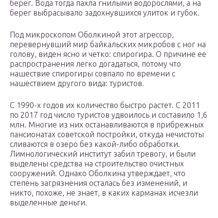
берег. Вода тогда пахла гнилыми водорослями, а на
берег выбрасывало задохнувшихся улиток и губок.
Под микроскопом Оболкиной этот агрессор,
перевернувший мир байкальских микробов с ног на
голову, виден ясно и четко: спирогира. О причине ее
распространения легко догадаться, потому что
нашествие спирогиры совпало по времени с
нашествием другого вида: туристов.
С 1990-х годов их количество быстро растет. С 2011
по 2017 год число туристов удвоилось и составило 1,6
млн. Многие из них останавливаются в прибрежных
пансионатах советской постройки, откуда нечистоты
сливаются в озеро без какой-либо обработки.
Лимнологический институт забил тревогу, и были
выделены средства на строительство очистных
сооружений. Однако Оболкина утверждает, что
степень загрязнения осталась без изменений, и
никто, похоже, не знает, в каких карманах исчезли
выделенные деньги.