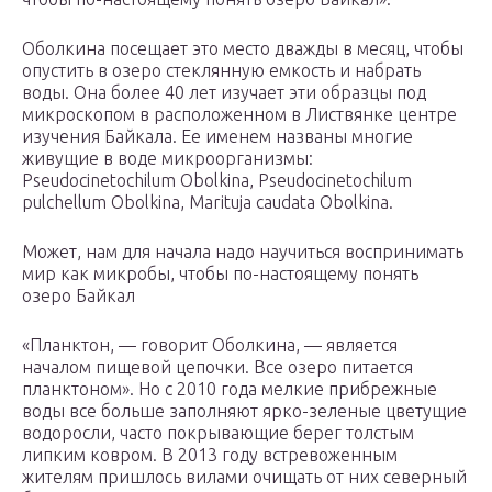
Оболкина посещает это место дважды в месяц, чтобы
опустить в озеро стеклянную емкость и набрать
воды. Она более 40 лет изучает эти образцы под
микроскопом в расположенном в Листвянке центре
изучения Байкала. Ее именем названы многие
живущие в воде микроорганизмы:
Pseudocinetochilum Obolkina, Pseudocinetochilum
pulchellum Obolkina, Marituja caudata Obolkina.
Может, нам для начала надо научиться воспринимать
мир как микробы, чтобы по-настоящему понять
озеро Байкал
«Планктон, — говорит Оболкина, — является
началом пищевой цепочки. Все озеро питается
планктоном». Но с 2010 года мелкие прибрежные
воды все больше заполняют ярко-зеленые цветущие
водоросли, часто покрывающие берег толстым
липким ковром. В 2013 году встревоженным
жителям пришлось вилами очищать от них северный