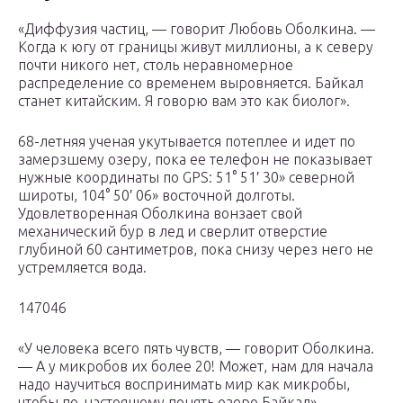
«Диффузия частиц, — говорит Любовь Оболкина. —
Когда к югу от границы живут миллионы, а к северу
почти никого нет, столь неравномерное
распределение со временем выровняется. Байкал
станет китайским. Я говорю вам это как биолог».
68-летняя ученая укутывается потеплее и идет по
замерзшему озеру, пока ее телефон не показывает
нужные координаты по GPS: 51° 51′ 30» северной
широты, 104° 50′ 06» восточной долготы.
Удовлетворенная Оболкина вонзает свой
механический бур в лед и сверлит отверстие
глубиной 60 сантиметров, пока снизу через него не
устремляется вода.
147046
«У человека всего пять чувств, — говорит Оболкина.
— А у микробов их более 20! Может, нам для начала
надо научиться воспринимать мир как микробы,
чтобы по-настоящему понять озеро Байкал».