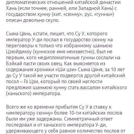
дипломатических отношений китайской династии
Хань (если точнее, ранней, или Западной Хань) с
государством хунну (кит. «сюнну», рус. «гунны»)
описан довольно скупо.
Сыма Цянь, кстати, пишет, что Су У, которого
император У-ди послал в государство сюнну на
переговоры к только что избранному шаньюю
Цзюйдихоу (хуннское имя неизвестно), был не
первым, кого недипломатичные гунны сослали на
Бэйхай пасти своих овец. Как выясняется из
содержания хроники «Ши цзи» Сыма Цяня, за 10 лет
до Су У такой же участи подвергся другой китайский
посол – Го Цзи, который по своей наглости
предложил шаньюю хунну стать вассалом китайского
(ханьского) императора.
Всего же ко времени прибытия Су У в ставку к
«императору сюнну» более 10-ти китайских послов
были им уже задержаны. Симметричный ответ
последовал и от ханьского императора У-ди,
удерживающего у себя равное количество послов от