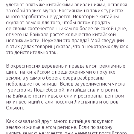
улетают опять же китайскими авиалиниями, оставляя
за собой только мусор. Россиянам на таких туристах
много заработать не удается. Некоторые китайцы
скупают землю для того, чтобы потом продать
ее своим соотечественникам по более высокой цене,
от чего на Байкале растет количество китайской
недвижимости. Неужели это правда? Мой сведущий
в этих делах товарищ сказал, что в некоторых случаях
это действительно так.
В окрестностях деревень и правда висят рекламные
щиты на китайском с предложениями о покупке
земли, а у самого берега озера разбросаны
небольшие гостиницы. Вслед за увеличением числа
туристов из Поднебесной, китайцы стали строить
на Байкале гостиницы, отели и рестораны, центром
их инвестиций стали поселки Листвянка и остров
Ольхон.
Как сказал мой друг, много китайцев покупают
землю и жилье в этом регионе. Если по закону
купить землю не удается, они нанимают российского