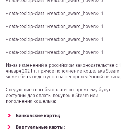
» data-tooltip-class=»reaction_award_hover»> 3
» data-tooltip-class=»reaction_award_hover»> 1
» data-tooltip-class=»reaction_award_hover»> 1
» data-tooltip-class=»reaction_award_hover»> 1
» data-tooltip-class=»reaction_award_hover»> 1
Из-за изменений в российском законодательстве с 1
января 2021 г. прямое пополнение кошелька Steam
может быть недоступно на неопределённый период.
Следующие способы оплаты по-прежнему будут
доступны для оплаты покупок в Steam или
пополнения кошелька:
Банковские карты;
Виртуальные карты: