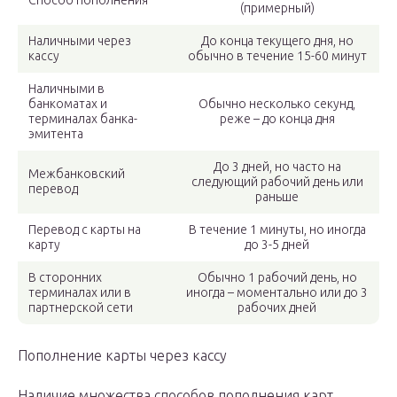
Способ пополнения
(примерный)
Наличными через
До конца текущего дня, но
кассу
обычно в течение 15-60 минут
Наличными в
банкоматах и
Обычно несколько секунд,
терминалах банка-
реже – до конца дня
эмитента
До 3 дней, но часто на
Межбанковский
следующий рабочий день или
перевод
раньше
Перевод с карты на
В течение 1 минуты, но иногда
карту
до 3-5 дней
В сторонних
Обычно 1 рабочий день, но
терминалах или в
иногда – моментально или до 3
партнерской сети
рабочих дней
Пополнение карты через кассу
Наличие множества способов пополнения карт