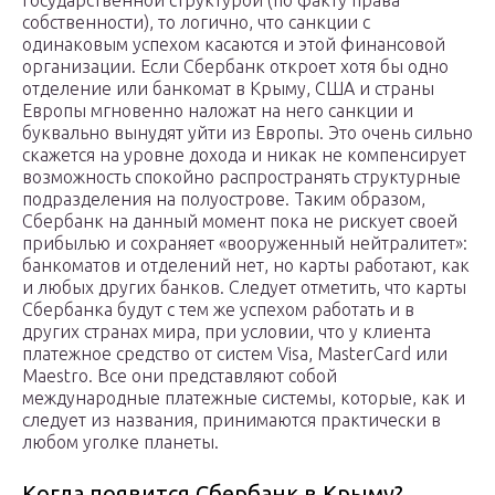
государственной структурой (по факту права
собственности), то логично, что санкции с
одинаковым успехом касаются и этой финансовой
организации. Если Сбербанк откроет хотя бы одно
отделение или банкомат в Крыму, США и страны
Европы мгновенно наложат на него санкции и
буквально вынудят уйти из Европы. Это очень сильно
скажется на уровне дохода и никак не компенсирует
возможность спокойно распространять структурные
подразделения на полуострове. Таким образом,
Сбербанк на данный момент пока не рискует своей
прибылью и сохраняет «вооруженный нейтралитет»:
банкоматов и отделений нет, но карты работают, как
и любых других банков. Следует отметить, что карты
Сбербанка будут с тем же успехом работать и в
других странах мира, при условии, что у клиента
платежное средство от систем Visa, MasterCard или
Maestro. Все они представляют собой
международные платежные системы, которые, как и
следует из названия, принимаются практически в
любом уголке планеты.
Когда появится Сбербанк в Крыму?