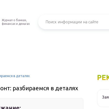
Журнал о банках,
финансах и деньгах
РЕ
ираемся в деталях
онт: разбираемся в деталях
Зая
жание: