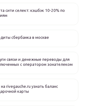
та сити селект: кэшбэк 10-20% по
циям
диты сбербанка в москве
уги связи и денежные переводы для
люченных с оператором зонателеком
 на rivegauche.ru узнать баланс
дарочной карты