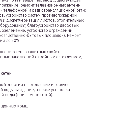
тажа 15 м и выше; перевод существующей
пряжение; ремонт телевизионных антенн
 к телефонной и радиотрансляционной сети;
ов, устройство систем противопожарной
я и диспетчеризация лифтов, отопительных
оборудования; благоустройство дворовых
 озеленение, устройство ограждений,
 хозяйственно-бытовых площадок). Ремонт
ий до 50%.
учшению теплозащитных свойств
онных заполнений с тройным остеклением,
сетей.
овой энергии на отопление и горячее
й воды на здание, а также установка
й воды (при замене сетей).
мещенных крыш.