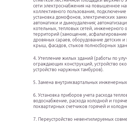
отметкой лестничной площадки верхнего э
сети электроснабжения на повышенное на
коллективного пользования, подключение
установка домофонов, электрических замк
автоматики и дымоудаления; автоматизаци
котельных, тепловых сетей, инженерного 
территорий (замощение, асфальтирование,
дровяных сараев, оборудование детских и
крыш, фасадов, стыков полносборных здан
4. Утепление жилых зданий (работы по ул
ограждающих конструкций, устройство ок
устройство наружных тамбуров).
5. Замена внутриквартальных инженерных 
6. Установка приборов учета расхода тепл
водоснабжение, расхода холодной и горяче
поквартирных счетчиков горячей и холодно
7. Переустройство невентилируемых сов