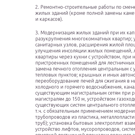
2. Ремонтно-строительные работы по смен
жилых зданий (кроме полной замены каме
и каркасов).
3. Модернизация жилых зданий при их кап
разукрупнения многокомнатных квартир; у
санитарных узлов, расширения жилой пло
улучшения инсоляции жилых помещений, л
квартиры через кухни с устройством, при
пристроенных помещений для лестничных к
замена печного отопления центральным с 
тепловых пунктов; крышных и иных автон
переоборудование печей для сжигания в ни
холодного и горячего водоснабжения, кан
существующим магистральным сетям при ра
магистралям до 150 м, устройством газохо
существующих систем центрального отопле
т.ч. с обязательным применением модерн
трубопроводов из пластика, металлопластик
труб); установка бытовых электроплит вза
устройство лифтов, мусоропроводов, систе