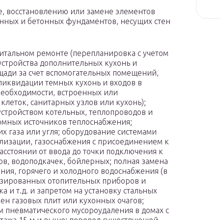
е, восстановлению или замене элементов
нных и бетонных фундаментов, несущих стен
итальном ремонте (перепланировка с учетом
стройства дополнительных кухонь и
щади за счет вспомогательных помещений,
иквидации темных кухонь и входов в
 необходимости, встроенных или
леток, санитарных узлов или кухонь);
устройством котельных, теплопроводов и
омных источников теплоснабжения;
х газа или угля; оборудование системами
ализации, газоснабжения с присоединением к
сстоянии от ввода до точки подключения к
дов, водоподкачек, бойлерных; полная замена
ния, горячего и холодного водоснабжения (в
изированных отопительных приборов и
а и т.д. и запретом на установку стальных
мен газовых плит или кухонных очагов;
м пневматического мусороудаления в домах с