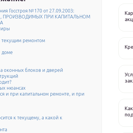
ия Госстроя №170 от 27.09.2003:
Кар
Т, ПРОИЗВОДИМЫХ ПРИ КАПИТАЛЬНОМ
ак
А
тиры
и текущим ремонтом
Кре
 доме
на оконных блоков и дверей
Усл
трукций
зак
одит?
ых нюансах
ся и при капитальном ремонте, и при
Как
по
ится к текущему, а какой к
нта