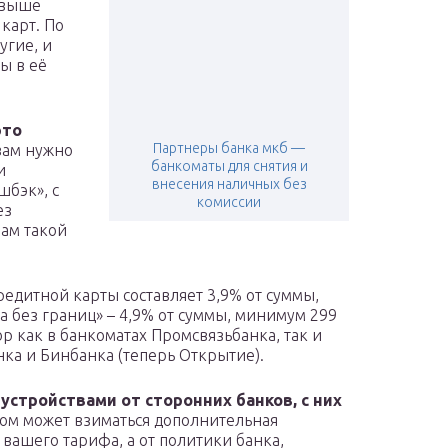
я выше
карт. По
гие, и
ы в её
это
Партнеры банка мкб —
 вам нужно
банкоматы для снятия и
и
внесения наличных без
шбэк», с
комиссии
ез
ам такой
едитной карты составляет 3,9% от суммы,
а без границ» – 4,9% от суммы, минимум 299
р как в банкоматах Промсвязьбанка, так и
нка и Бинбанка (теперь Открытие).
устройствами от сторонних банков, с них
этом может взиматься дополнительная
т вашего тарифа, а от политики банка,