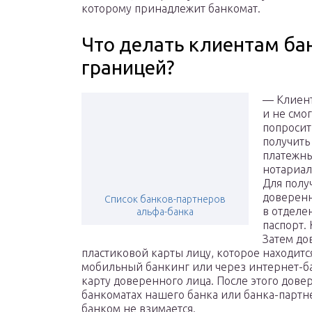
которому принадлежит банкомат.
Что делать клиентам бан
границей?
— Клиент
и не смог
попросит
получить
платежны
нотариал
Для полу
доверенн
Список банков-партнеров
в отделе
альфа-банка
паспорт.
Затем до
пластиковой карты лицу, которое находится
мобильный банкинг или через интернет-ба
карту доверенного лица. После этого довер
банкоматах нашего банка или банка-партне
банком не взимается.