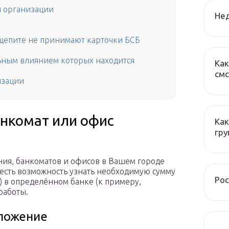
й организации
Нед
бщепите не принимают карточки БСБ
ьным влиянием которых находится
Как
смс
изации
нкомат или офис
Как
гру
ия, банкоматов и офисов в Вашем городе
е есть возможность узнать необходимую сумму
Рос
) в определённом банке (к примеру,
работы.
иложение