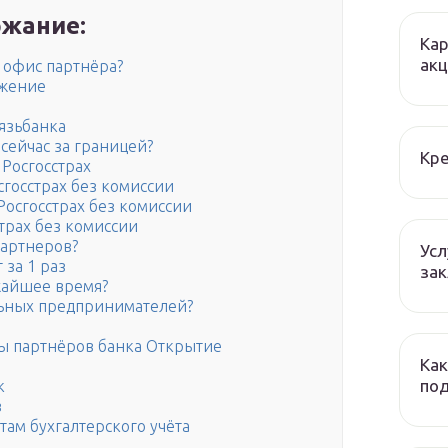
жание:
Кар
ак
 офис партнёра?
ожение
язьбанка
 сейчас за границей?
Кре
Росгосстрах
сгосстрах без комиссии
Росгосстрах без комиссии
трах без комиссии
партнеров?
Усл
 за 1 раз
зак
жайшее время?
льных предпринимателей?
ы партнёров банка Открытие
Как
по
к
в
там бухгалтерского учёта