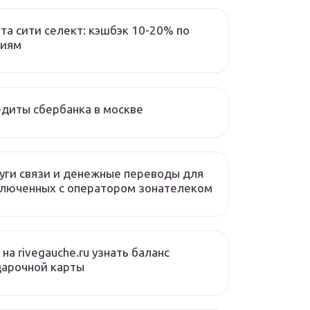
та сити селект: кэшбэк 10-20% по
циям
диты сбербанка в москве
уги связи и денежные переводы для
люченных с оператором зонателеком
 на rivegauche.ru узнать баланс
дарочной карты